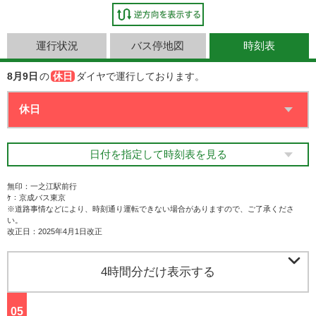
運行状況
バス停地図
時刻表
8月9日
の
休日
ダイヤで運行しております。
日付を指定して時刻表を見る
無印：一之江駅前行
ｹ：京成バス東京
※道路事情などにより、時刻通り運転できない場合がありますので、ご了承くださ
い。
改正日：2025年4月1日改正

4時間分だけ表示する
05
ジ