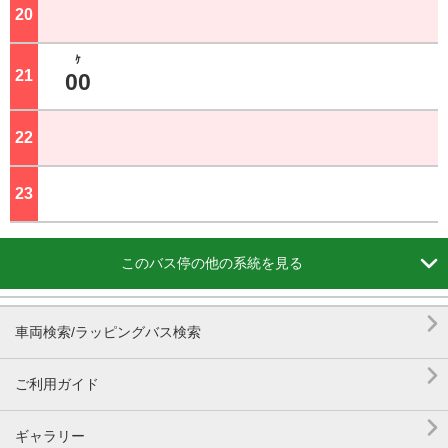
20
ジ
ｹ
21
ジ
00
22
ジ
23
ジ

このバス停の他の系統を見る

車両検索/ラッピングバス検索

ご利用ガイド

ギャラリー