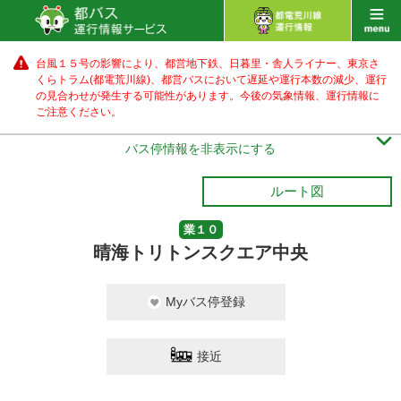
台風１５号の影響により、都営地下鉄、日暮里・舎人ライナー、東京さ
くらトラム(都電荒川線)、都営バス
において遅延や運行本数の減少、運行
の見合わせが発生する可能性があります。
今後の気象情報、運行情報に
ご注意ください。

バス停情報を非表示にする
ルート図
業１０
晴海トリトンスクエア中央
Myバス停登録
接近