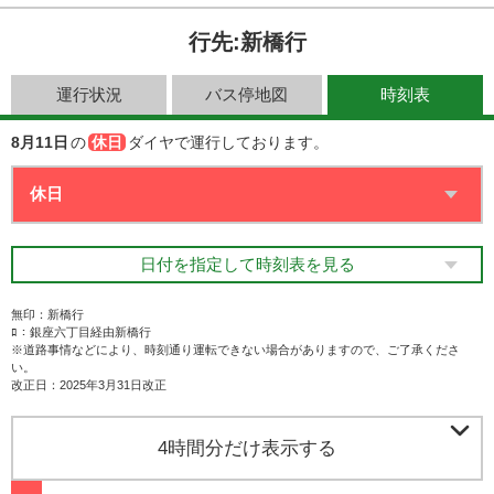
行先:新橋行
運行状況
バス停地図
時刻表
8月11日
の
休日
ダイヤで運行しております。
日付を指定して時刻表を見る
無印：新橋行
ﾛ：銀座六丁目経由新橋行
※道路事情などにより、時刻通り運転できない場合がありますので、ご了承くださ
い。
改正日：2025年3月31日改正

4時間分だけ表示する