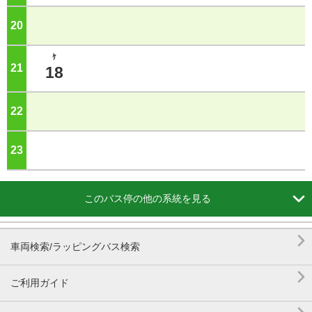
20
ジ
ｹ
21
ジ
18
22
ジ
23
ジ

このバス停の他の系統を見る

車両検索/ラッピングバス検索

ご利用ガイド