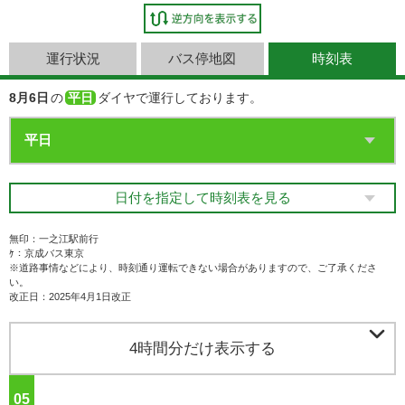
運行状況
バス停地図
時刻表
8月6日
の
平日
ダイヤで運行しております。
日付を指定して時刻表を見る
無印：一之江駅前行
ｹ：京成バス東京
※道路事情などにより、時刻通り運転できない場合がありますので、ご了承くださ
い。
改正日：2025年4月1日改正

4時間分だけ表示する
05
ジ