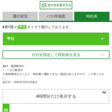
運行状況
バス停地図
時刻表
8月7日
の
平日
ダイヤで運行しております。
日付を指定して時刻表を見る
無印：葛西駅前行
ｲ：一之江駅前行
※道路事情などにより、時刻通り運転できない場合がありますので、ご了承くださ
い。
改正日：2025年10月1日改正

4時間分だけ表示する
05
ジ