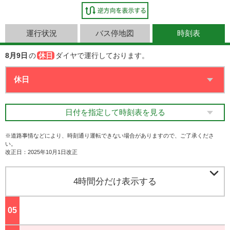
運行状況
バス停地図
時刻表
8月9日
の
休日
ダイヤで運行しております。
日付を指定して時刻表を見る
※道路事情などにより、時刻通り運転できない場合がありますので、ご了承くださ
い。
改正日：2025年10月1日改正

4時間分だけ表示する
05
ジ