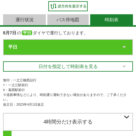
運行状況
バス停地図
時刻表
8月7日
の
平日
ダイヤで運行しております。
日付を指定して時刻表を見る
無印：一之江橋西詰行
ｲ：一之江駅前行
ｶ：葛西駅前行
※道路事情などにより、時刻通り運転できない場合がありますので、ご了承くださ
い。
改正日：2023年4月1日改正

4時間分だけ表示する