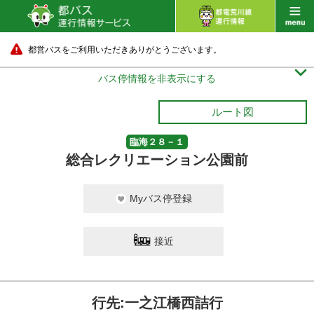
都営バスをご利用いただきありがとうございます。

バス停情報を非表示にする
ルート図
臨海２８－１
総合レクリエーション公園前
Myバス停登録
接近
行先:一之江橋西詰行