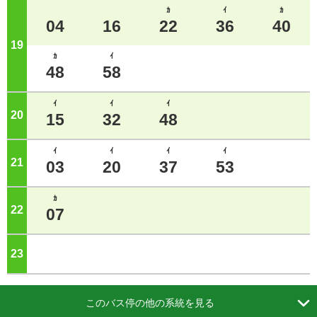
ｶ
ｲ
ｶ
04
16
22
36
40
19
ジ
ｶ
ｲ
48
58
ｲ
ｲ
ｲ
20
ジ
15
32
48
ｲ
ｲ
ｲ
ｲ
21
ジ
03
20
37
53
ｶ
22
ジ
07
23
ジ

このバス停の他の系統を見る