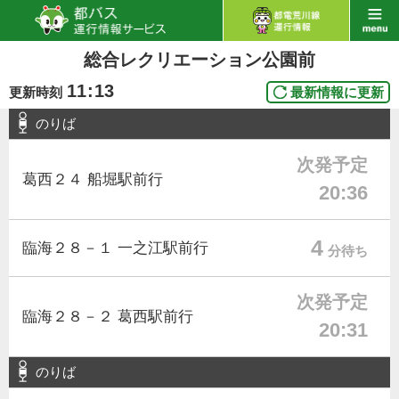
総合レクリエーション公園前
11
:
13
更新時刻
最新情報に更新
のりば
次発予定
葛西２４ 船堀駅前行
20:36
4
臨海２８－１ 一之江駅前行
分待ち
次発予定
臨海２８－２ 葛西駅前行
20:31
のりば