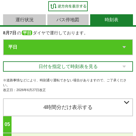
運行状況
バス停地図
時刻表
8月7日
の
平日
ダイヤで運行しております。
日付を指定して時刻表を見る
※道路事情などにより、時刻通り運転できない場合がありますので、ご了承くださ
い。
改正日：2026年6月27日改正

4時間分だけ表示する
05
ジ