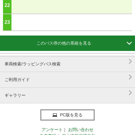
22
ジ
23
ジ

このバス停の他の系統を見る

車両検索/ラッピングバス検索

ご利用ガイド

ギャラリー
PC版を見る
アンケート
｜
お問い合わせ