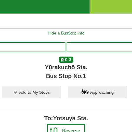
Hide a BusStop info
都０３
Yūrakuchō Sta.
Bus Stop No.1
Add to My Stops
Approaching
To:Yotsuya Sta.