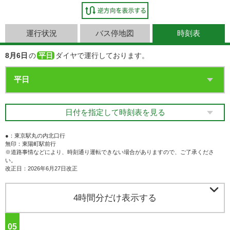
運行状況
バス停地図
時刻表
8月6日
の
平日
ダイヤで運行しております。
日付を指定して時刻表を見る
●：東京駅丸の内北口行
無印：東陽町駅前行
※道路事情などにより、時刻通り運転できない場合がありますので、ご了承くださ
い。
改正日：2026年6月27日改正

4時間分だけ表示する
05
ジ