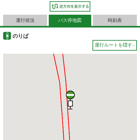
運行状況
バス停地図
時刻表
のりば
運行ルートを隠す
