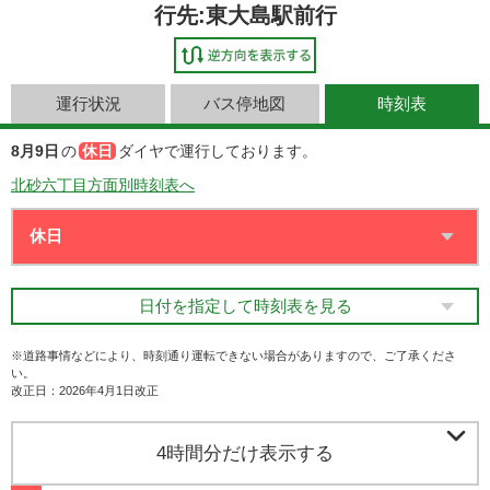
行先:東大島駅前行
運行状況
バス停地図
時刻表
8月9日
の
休日
ダイヤで運行しております。
北砂六丁目方面別時刻表へ
日付を指定して時刻表を見る
※道路事情などにより、時刻通り運転できない場合がありますので、ご了承くださ
い。
改正日：2026年4月1日改正

4時間分だけ表示する