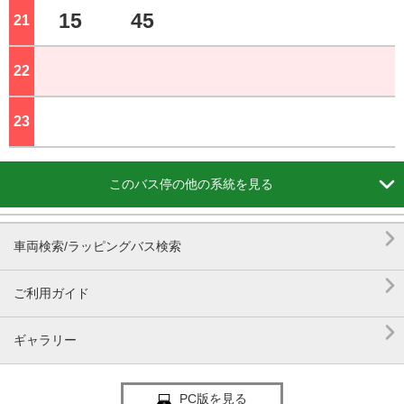
15
45
21
ジ
22
ジ
23
ジ

このバス停の他の系統を見る

車両検索/ラッピングバス検索

ご利用ガイド

ギャラリー
PC版を見る