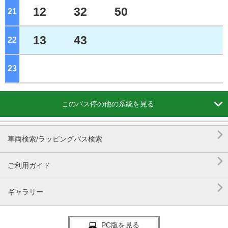
12
32
50
21
ジ
13
43
22
ジ
23
ジ

このバス停の他の系統を見る

車両検索/ラッピングバス検索

ご利用ガイド

ギャラリー
PC版を見る