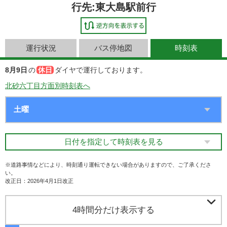
行先:東大島駅前行
運行状況
バス停地図
時刻表
8月9日
の
休日
ダイヤで運行しております。
北砂六丁目方面別時刻表へ
日付を指定して時刻表を見る
※道路事情などにより、時刻通り運転できない場合がありますので、ご了承くださ
い。
改正日：2026年4月1日改正

4時間分だけ表示する