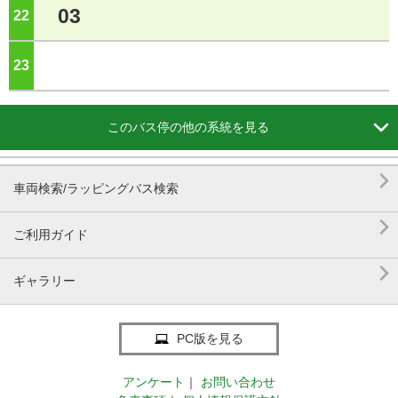
03
22
ジ
23
ジ

このバス停の他の系統を見る

車両検索/ラッピングバス検索

ご利用ガイド

ギャラリー
PC版を見る
アンケート
｜
お問い合わせ