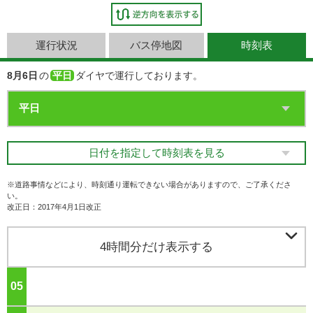
運行状況
バス停地図
時刻表
8月6日
の
平日
ダイヤで運行しております。
日付を指定して時刻表を見る
※道路事情などにより、時刻通り運転できない場合がありますので、ご了承くださ
い。
改正日：2017年4月1日改正

4時間分だけ表示する
05
ジ