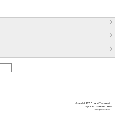



Copyright© 2015 Bureau of Transportation.
Tokyo Metropolitan Government.
All Rights Reserved.