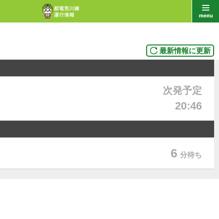
最新情報に更新
次発予定
20:46
6
分待ち