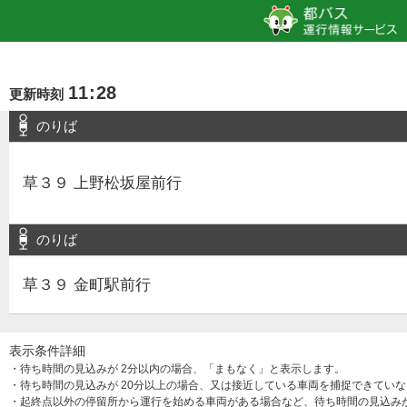
11
:
28
更新時刻
のりば
草３９ 上野松坂屋前行
のりば
草３９ 金町駅前行
表示条件詳細
・待ち時間の見込みが 2分以内の場合、「まもなく」と表示します。
・待ち時間の見込みが 20分以上の場合、又は接近している車両を捕捉できてい
・起終点以外の停留所から運行を始める車両がある場合など、待ち時間の見込み