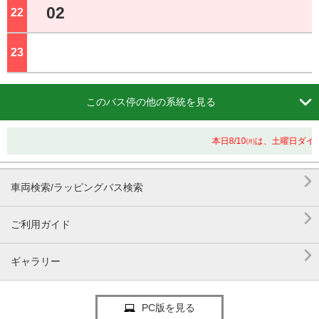
02
22
ジ
23
ジ

このバス停の他の系統を見る
本日8/10㈪は、土曜日ダ

車両検索/ラッピングバス検索

ご利用ガイド

ギャラリー
PC版を見る