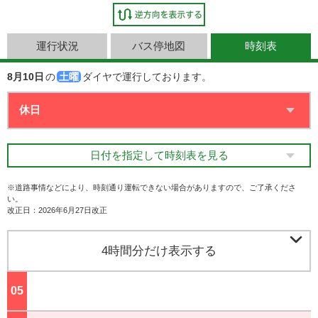
運行状況
バス停地図
時刻表
8月10日
の
土曜
ダイヤで運行しております。
日付を指定して時刻表を見る
※道路事情などにより、時刻通り運転できない場合がありますので、ご了承くださ
い。
改正日：2026年6月27日改正

4時間分だけ表示する
05
ジ