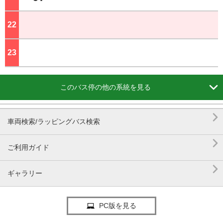
22
ジ
23
ジ

このバス停の他の系統を見る

車両検索/ラッピングバス検索

ご利用ガイド

ギャラリー
PC版を見る