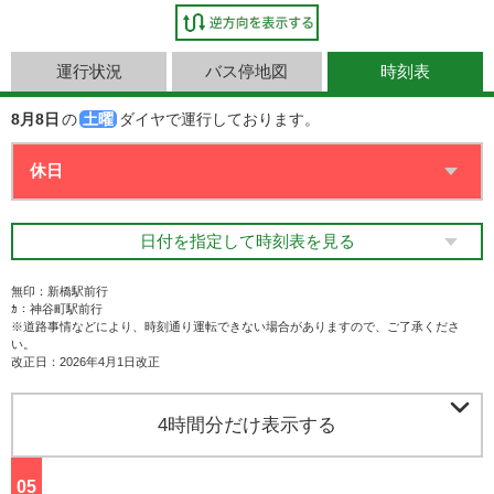
運行状況
バス停地図
時刻表
8月8日
の
土曜
ダイヤで運行しております。
日付を指定して時刻表を見る
無印：新橋駅前行
ｶ：神谷町駅前行
※道路事情などにより、時刻通り運転できない場合がありますので、ご了承くださ
い。
改正日：2026年4月1日改正

4時間分だけ表示する
05
ジ