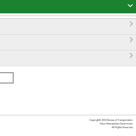




Copyright© 2015 Bureau of Transportation.
Tokyo Metropolitan Government.
All Rights Reserved.