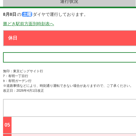
運行状況
8月8日
の
土曜
ダイヤで運行しております。
勝どき駅前方面別時刻表へ
無印：東京ビッグサイト行
ｱ：有明一丁目行
ｶ：有明ガーデン行
※道路事情などにより、時刻通り運転できない場合がありますので、ご了承ください。
改正日：2026年4月1日改正
05
ジ