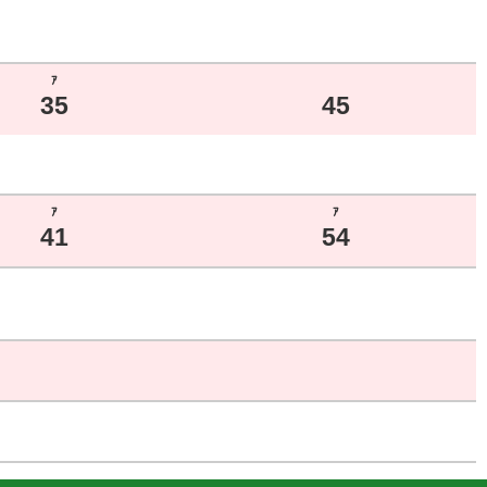
ｱ
35
45
ｱ
ｱ
41
54