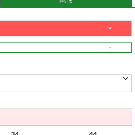
時刻表

34
44