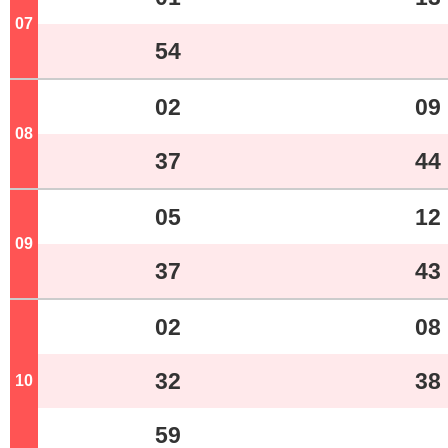
07
ジ
54
02
09
08
ジ
37
44
05
12
09
ジ
37
43
02
08
32
38
10
ジ
59