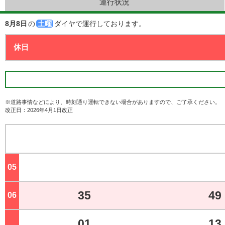
運行状況
8月8日
の
土曜
ダイヤで運行しております。
※道路事情などにより、時刻通り運転できない場合がありますので、ご了承ください。
改正日：2026年4月1日改正
05
ジ
35
49
06
ジ
01
13