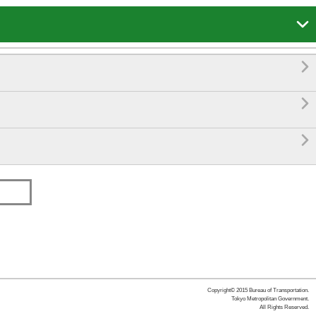




Copyright© 2015 Bureau of Transportation.
Tokyo Metropolitan Government.
All Rights Reserved.