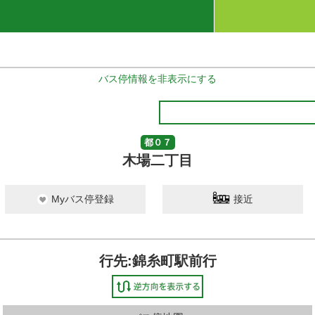
バス停情報を非表示にする
都０７
木場二丁目
Myバス停登録
接近
行先:錦糸町駅前行