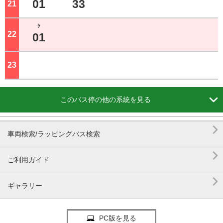
01
33
21
ジ
ｼ
22
ジ
01
23
ジ

このバス停の他の系統を見る

車両検索/ラッピングバス検索

ご利用ガイド

ギャラリー
PC版を見る