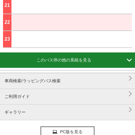
21
ジ
22
ジ
23
ジ

このバス停の他の系統を見る

車両検索/ラッピングバス検索

ご利用ガイド

ギャラリー
PC版を見る