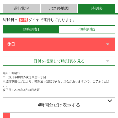
運行状況
バス停地図
時刻表
8月9日
の
休日
ダイヤで運行しております。
他時刻表1
他時刻表2
日付を指定して時刻表を見る
無印：新橋行
＊：深川車庫前の次は東雲一丁目
※道路事情などにより、時刻通り運転できない場合がありますので、ご了承くださ
い。
改正日：2025年3月31日改正

4時間分だけ表示する