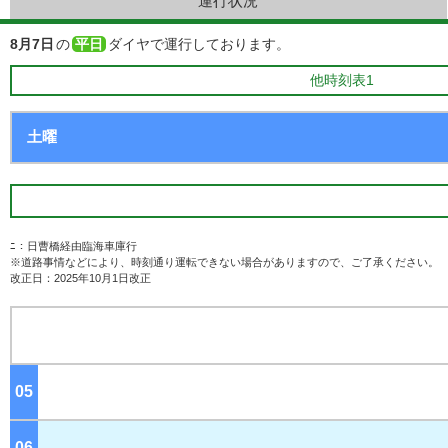
運行状況
8月7日
の
平日
ダイヤで運行しております。
他時刻表1
ﾆ：日曹橋経由臨海車庫行
※道路事情などにより、時刻通り運転できない場合がありますので、ご了承ください。
改正日：2025年10月1日改正
05
ジ
06
ジ