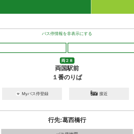
バス停情報を非表示にする
両２８
両国駅前
１番のりば
Myバス停登録
接近
行先:葛西橋行