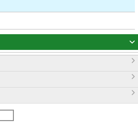



