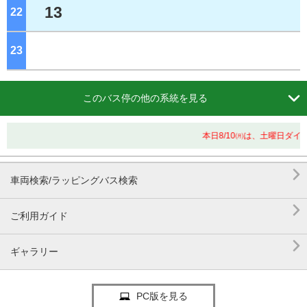
13
22
ジ
23
ジ

このバス停の他の系統を見る
本日8/10㈪は、土曜日ダ

車両検索/ラッピングバス検索

ご利用ガイド

ギャラリー
PC版を見る