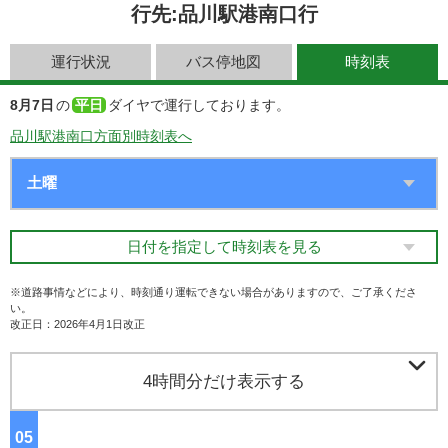
行先:品川駅港南口行
運行状況
バス停地図
時刻表
8月7日
の
平日
ダイヤで運行しております。
品川駅港南口方面別時刻表へ
日付を指定して時刻表を見る
※道路事情などにより、時刻通り運転できない場合がありますので、ご了承くださ
い。
改正日：2026年4月1日改正

4時間分だけ表示する
05
ジ