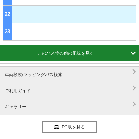
22
ジ
23
ジ

このバス停の他の系統を見る

車両検索/ラッピングバス検索

ご利用ガイド

ギャラリー
PC版を見る