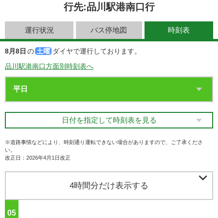
行先:品川駅港南口行
運行状況
バス停地図
時刻表
8月8日
の
土曜
ダイヤで運行しております。
品川駅港南口方面別時刻表へ
日付を指定して時刻表を見る
※道路事情などにより、時刻通り運転できない場合がありますので、ご了承くださ
い。
改正日：2026年4月1日改正

4時間分だけ表示する
05
ジ