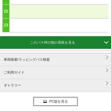
22
ジ
23
ジ

このバス停の他の系統を見る

車両検索/ラッピングバス検索

ご利用ガイド

ギャラリー
PC版を見る