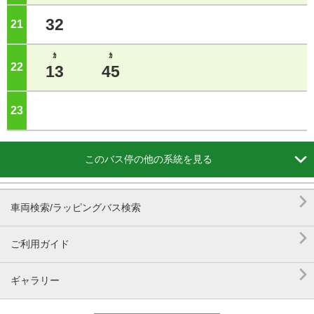
32
21
ジ
ｶ
ｶ
22
ジ
13
45
23
ジ

このバス停の他の系統を見る

車両検索/ラッピングバス検索

ご利用ガイド

ギャラリー