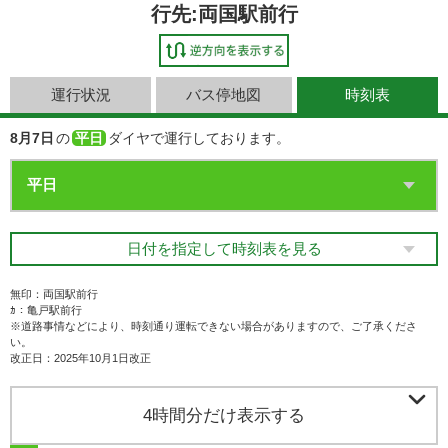
行先:両国駅前行
運行状況
バス停地図
時刻表
8月7日
の
平日
ダイヤで運行しております。
日付を指定して時刻表を見る
無印：両国駅前行
ｶ：亀戸駅前行
※道路事情などにより、時刻通り運転できない場合がありますので、ご了承くださ
い。
改正日：2025年10月1日改正

4時間分だけ表示する