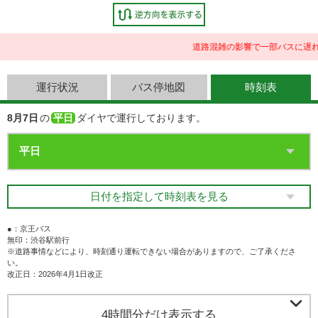
道路混雑の影響で一部バスに遅れ
運行状況
バス停地図
時刻表
8月7日
の
平日
ダイヤで運行しております。
日付を指定して時刻表を見る
●：京王バス
無印：渋谷駅前行
※道路事情などにより、時刻通り運転できない場合がありますので、ご了承くださ
い。
改正日：2026年4月1日改正

4時間分だけ表示する