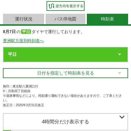
運行状況
バス停地図
時刻表
8月7日
の
平日
ダイヤで運行しております。
豊洲駅方面別時刻表へ
日付を指定して時刻表を見る
無印：東京駅八重洲口行
ﾖ：月島四丁目経由
※道路事情などにより、時刻通り運転できない場合がありますので、ご了承くださ
い。
改正日：2025年3月31日改正

4時間分だけ表示する