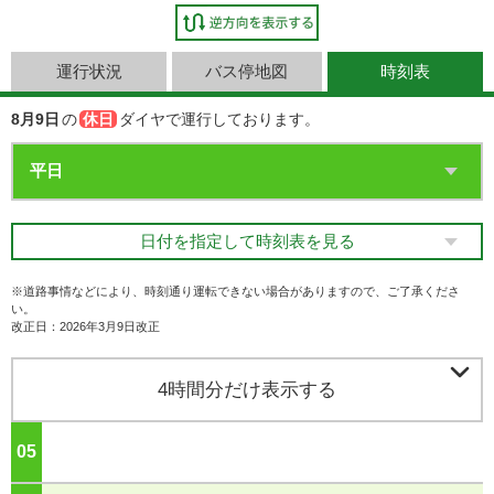
運行状況
バス停地図
時刻表
8月9日
の
休日
ダイヤで運行しております。
日付を指定して時刻表を見る
※道路事情などにより、時刻通り運転できない場合がありますので、ご了承くださ
い。
改正日：2026年3月9日改正

4時間分だけ表示する
05
ジ