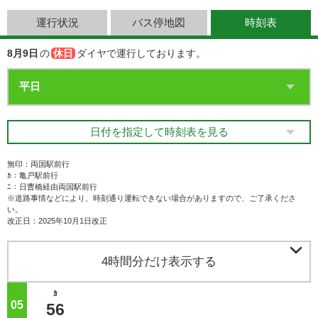
運行状況
バス停地図
時刻表
8月9日
の
休日
ダイヤで運行しております。
日付を指定して時刻表を見る
無印：両国駅前行
ｶ：亀戸駅前行
ﾆ：日曹橋経由両国駅前行
※道路事情などにより、時刻通り運転できない場合がありますので、ご了承くださ
い。
改正日：2025年10月1日改正

4時間分だけ表示する
ｶ
05
ジ
56