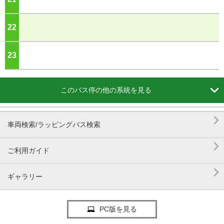
22
ジ
23
ジ

このバス停の他の系統を見る

車両検索/ラッピングバス検索

ご利用ガイド

ギャラリー
PC版を見る