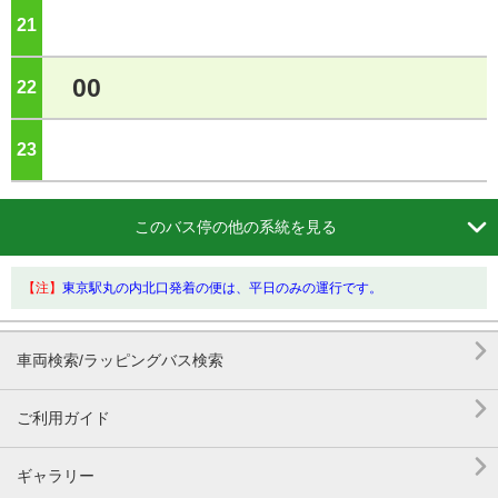
21
ジ
00
22
ジ
23
ジ

このバス停の他の系統を見る
【注】
東京駅丸の内北口発着の便は、平日のみの運行です。

車両検索/ラッピングバス検索

ご利用ガイド

ギャラリー