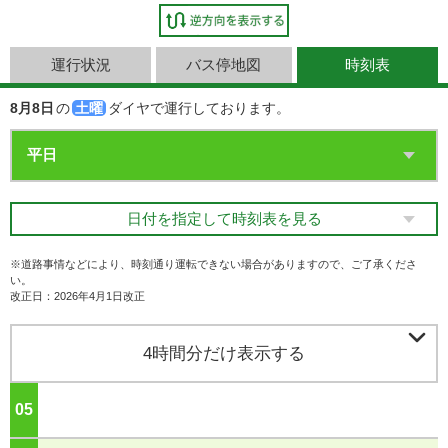
運行状況
バス停地図
時刻表
8月8日
の
土曜
ダイヤで運行しております。
日付を指定して時刻表を見る
※道路事情などにより、時刻通り運転できない場合がありますので、ご了承くださ
い。
改正日：2026年4月1日改正

4時間分だけ表示する
05
ジ