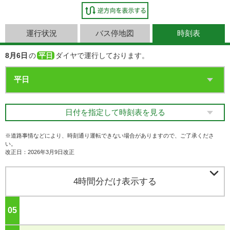
運行状況
バス停地図
時刻表
8月6日
の
平日
ダイヤで運行しております。
日付を指定して時刻表を見る
※道路事情などにより、時刻通り運転できない場合がありますので、ご了承くださ
い。
改正日：2026年3月9日改正

4時間分だけ表示する
05
ジ