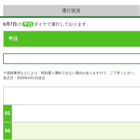
運行状況
8月7日
の
平日
ダイヤで運行しております。
※道路事情などにより、時刻通り運転できない場合がありますので、ご了承ください。
改正日：2025年4月1日改正
05
ジ
06
ジ