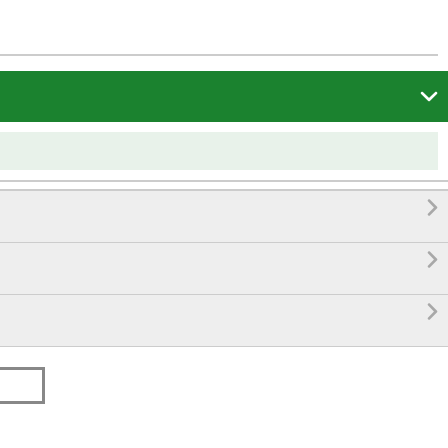



