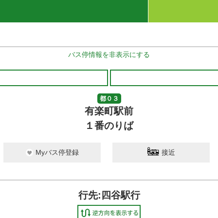
バス停情報を非表示にする
都０３
有楽町駅前
１番のりば
Myバス停登録
接近
行先:四谷駅行