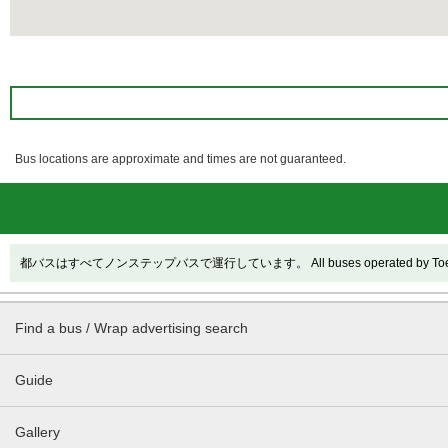
Bus locations are approximate and times are not guaranteed.
都バスはすべてノンステップバスで運行しています。 All buses operated by Toei are
Find a bus / Wrap advertising search
Guide
Gallery