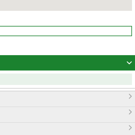



