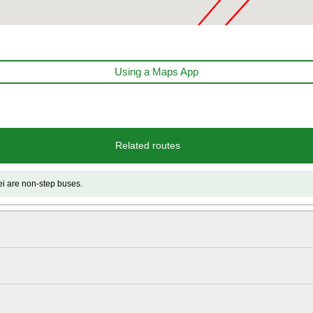
Using a Maps App
Related routes
 non-step buses.