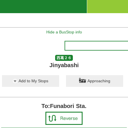
Hide a BusStop info
西葛２６
Jinyabashi
Add to My Stops
Approaching
To:Funabori Sta.