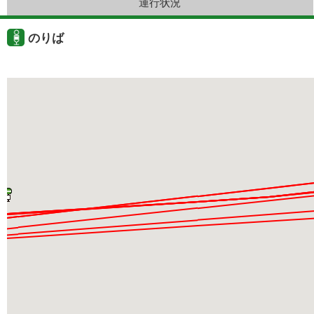
運行状況
のりば