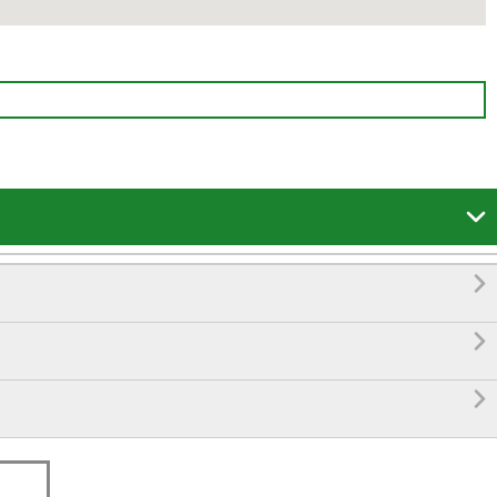



