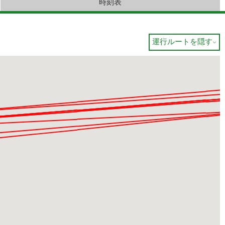
時刻表
運行ルートを隠す
