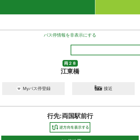
バス停情報を非表示にする
両２８
江東橋
Myバス停登録
接近
行先:両国駅前行