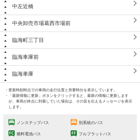

中左近橋

中央卸売市場葛西市場前

臨海町三丁目

臨海車庫前

臨海車庫
・更新時刻時点での車両の走行位置と所要時分を表示しています。
・「最新情報に更新」ボタンをクリックすると、最新の情報に更新します
が、車両が終点に到着していた場合は、その旨を伝えるメッセージを表示
します。
ノンステップバス
別系統のバス
燃料電池バス
フルフラットバス