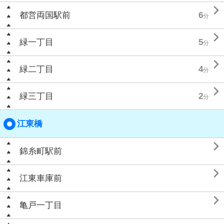

都営両国駅前
6
分

緑一丁目
5
分

緑二丁目
4
分

緑三丁目
2
分
江東橋

錦糸町駅前

江東車庫前

亀戸一丁目