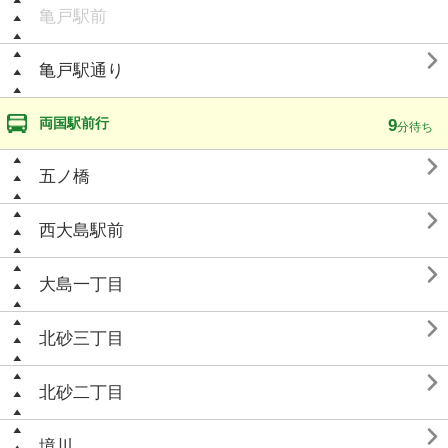
亀戸駅前

亀戸駅通り
両国駅前行
9
分待ち

五ノ橋

西大島駅前

大島一丁目

北砂三丁目

北砂二丁目

境川