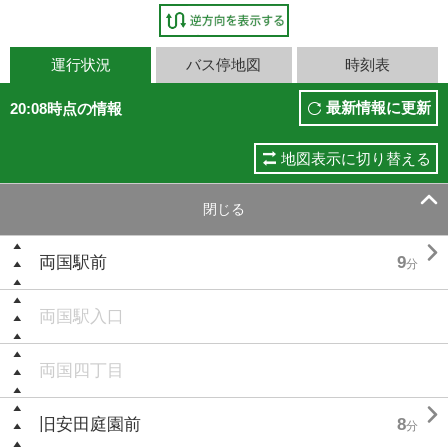
運行状況
バス停地図
時刻表
最新情報に更新
20:08時点の情報
地図表示に切り替える

閉じる

両国駅前
9
分
両国駅入口
両国四丁目

旧安田庭園前
8
分