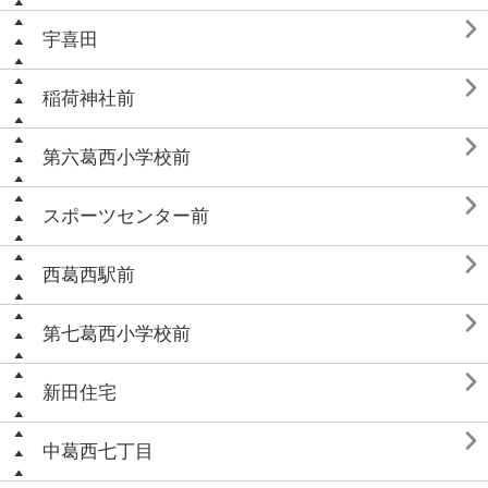

宇喜田

稲荷神社前

第六葛西小学校前

スポーツセンター前

西葛西駅前

第七葛西小学校前

新田住宅

中葛西七丁目