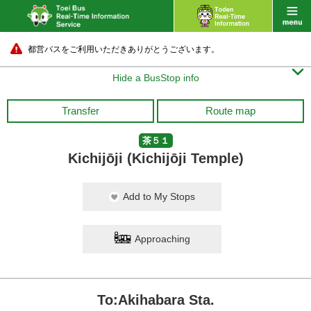
都営バスをご利用いただきありがとうございます。

Hide a BusStop info
Transfer
Route map
茶５１
Kichijōji (Kichijōji Temple)
Add to My Stops
Approaching
To:Akihabara Sta.