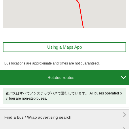
Using a Maps App
Bus locations are approximate and times are not guaranteed.

Related routes
都バスはすべてノンステップバスで運行しています。 All buses operated b
y Toei are non-step buses.

Find a bus / Wrap advertising search