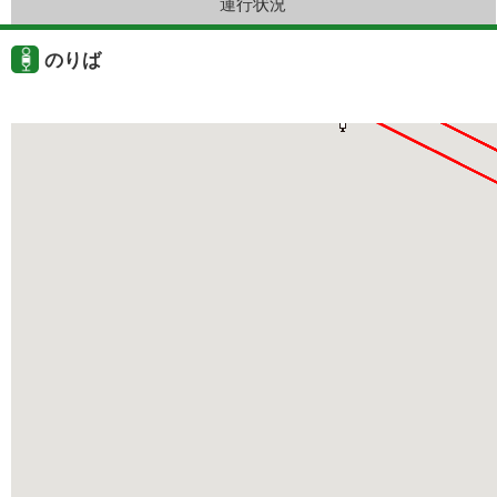
運行状況
のりば