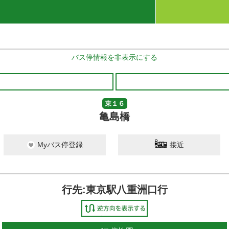
バス停情報を非表示にする
東１６
亀島橋
Myバス停登録
接近
行先:東京駅八重洲口行