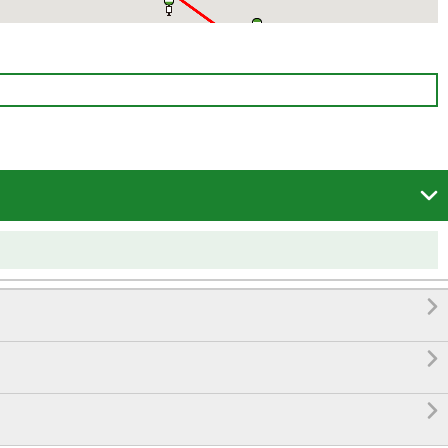



