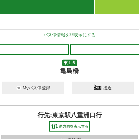
バス停情報を非表示にする
東１６
亀島橋
Myバス停登録
接近
行先:東京駅八重洲口行