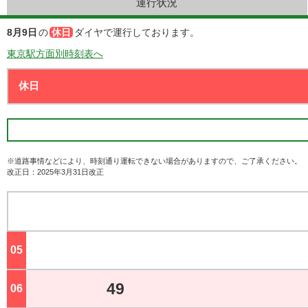
運行状況
8月9日
の
休日
ダイヤで運行しております。
東京駅方面別時刻表へ
※道路事情などにより、時刻通り運転できない場合がありますので、ご了承ください。
改正日：2025年3月31日改正
05
ジ
49
06
ジ