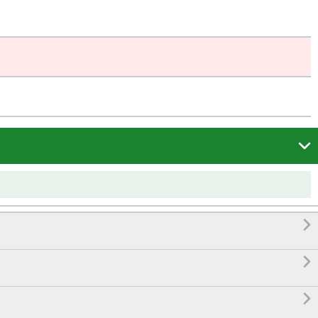



