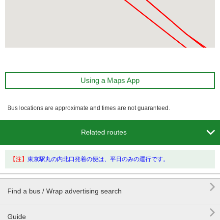
Using a Maps App
Bus locations are approximate and times are not guaranteed.

Related routes
【注】
東京駅丸の内北口発着の便は、平日のみの運行です。

Find a bus / Wrap advertising search

Guide