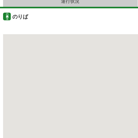
運行状況
のりば