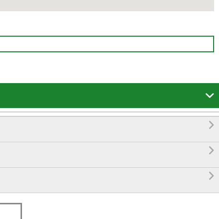



