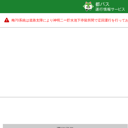
梅70系統は道路支障により神明二ー貯水池下停留所間で迂回運行を行ってお