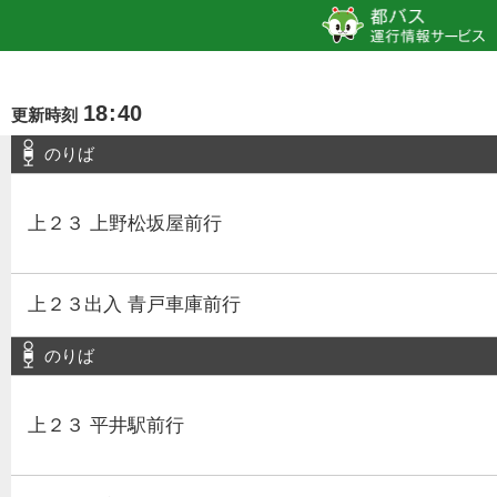
18
:
40
更新時刻
のりば
上２３ 上野松坂屋前行
上２３出入 青戸車庫前行
のりば
上２３ 平井駅前行