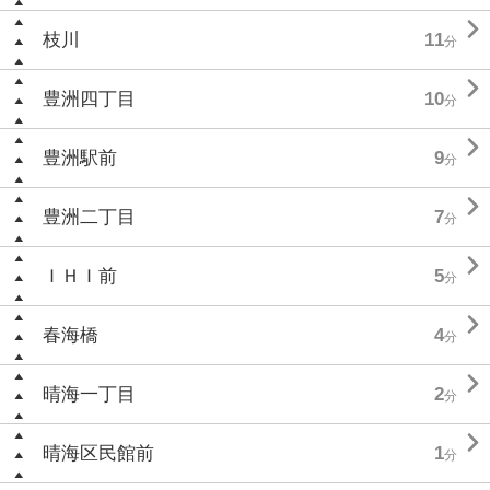

枝川
11
分

豊洲四丁目
10
分

豊洲駅前
9
分

豊洲二丁目
7
分

ＩＨＩ前
5
分

春海橋
4
分

晴海一丁目
2
分

晴海区民館前
1
分