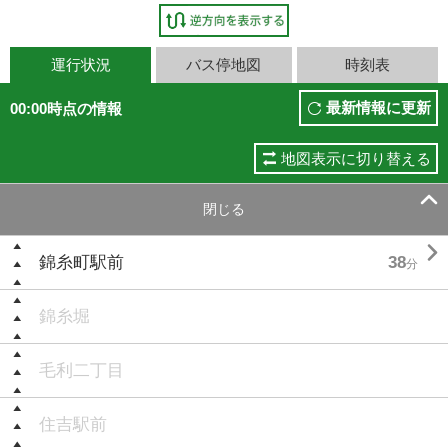
運行状況
バス停地図
時刻表
最新情報に更新
00:00時点の情報
地図表示に切り替える

閉じる

錦糸町駅前
38
分
錦糸堀
毛利二丁目
住吉駅前