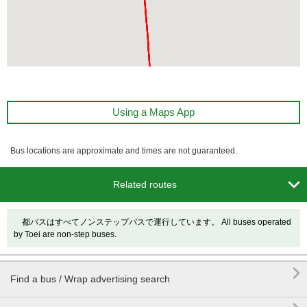
Using a Maps App
Bus locations are approximate and times are not guaranteed.

Related routes
都バスはすべてノンステップバスで運行しています。 All buses operated
by Toei are non-step buses.

Find a bus / Wrap advertising search