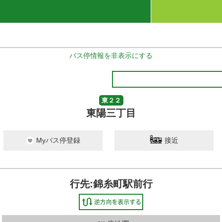
バス停情報を非表示にする
東２２
東陽三丁目
Myバス停登録
接近
行先:錦糸町駅前行