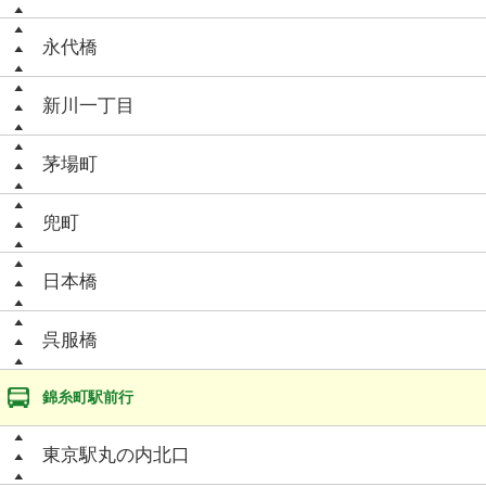
永代橋
新川一丁目
茅場町
兜町
日本橋
呉服橋
錦糸町駅前行
東京駅丸の内北口