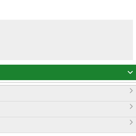



