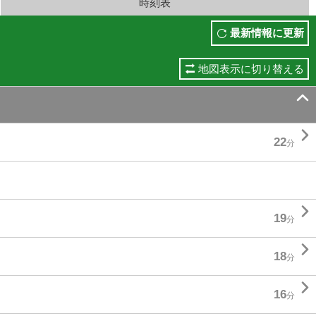
時刻表
最新情報に更新
地図表示に切り替える


22
分

19
分

18
分

16
分