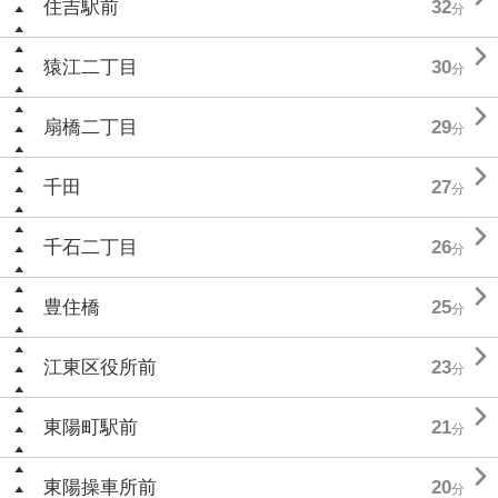
住吉駅前
32
分

猿江二丁目
30
分

扇橋二丁目
29
分

千田
27
分

千石二丁目
26
分

豊住橋
25
分

江東区役所前
23
分

東陽町駅前
21
分

東陽操車所前
20
分