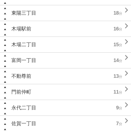

東陽三丁目
18
分

木場駅前
16
分

木場二丁目
15
分

富岡一丁目
14
分

不動尊前
13
分

門前仲町
11
分

永代二丁目
9
分

佐賀一丁目
7
分