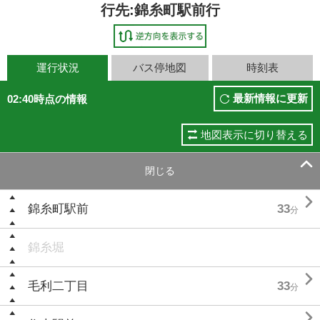
行先:錦糸町駅前行
運行状況
バス停地図
時刻表
最新情報に更新
02:40時点の情報
地図表示に切り替える

閉じる

錦糸町駅前
33
分
錦糸堀

毛利二丁目
33
分
