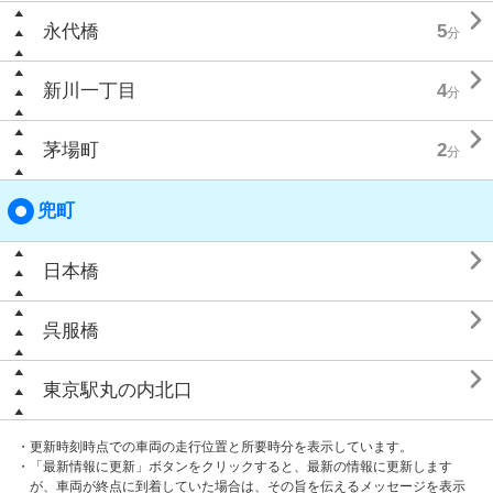

永代橋
5
分

新川一丁目
4
分

茅場町
2
分
兜町

日本橋

呉服橋

東京駅丸の内北口
・更新時刻時点での車両の走行位置と所要時分を表示しています。
・「最新情報に更新」ボタンをクリックすると、最新の情報に更新します
が、車両が終点に到着していた場合は、その旨を伝えるメッセージを表示