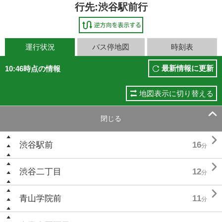
行先:渋谷駅前行
運行状況
バス停地図
時刻表
最新情報に更新
10:46時点の情報
地図表示に切り替える

閉じる

渋谷駅前
16
分

渋谷二丁目
12
分

青山学院前
11
分