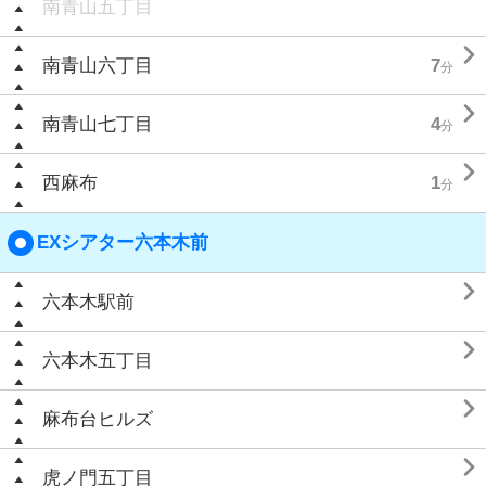
南青山五丁目

南青山六丁目
7
分

南青山七丁目
4
分

西麻布
1
分
EXシアター六本木前

六本木駅前

六本木五丁目

麻布台ヒルズ

虎ノ門五丁目