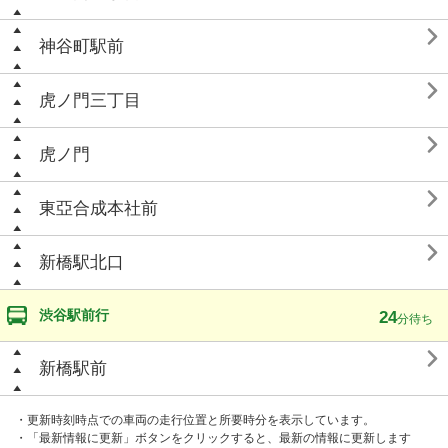

神谷町駅前

虎ノ門三丁目

虎ノ門

東亞合成本社前

新橋駅北口
渋谷駅前行
24
分待ち

新橋駅前
・更新時刻時点での車両の走行位置と所要時分を表示しています。
・「最新情報に更新」ボタンをクリックすると、最新の情報に更新します