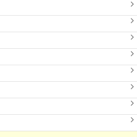







