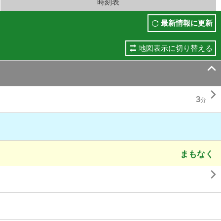
時刻表
最新情報に更新
地図表示に切り替える


3
分
まもなく
