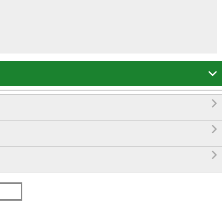



