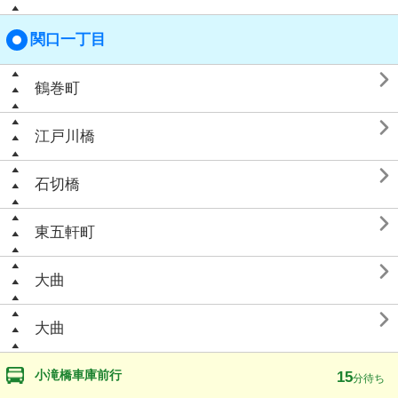
関口一丁目

鶴巻町

江戸川橋

石切橋

東五軒町

大曲

大曲
小滝橋車庫前行
15
分待ち