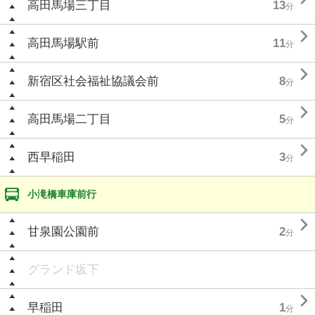
高田馬場三丁目
13
分

高田馬場駅前
11
分

新宿区社会福祉協議会前
8
分

高田馬場二丁目
5
分

西早稲田
3
分
小滝橋車庫前行

甘泉園公園前
2
分
グランド坂下

早稲田
1
分