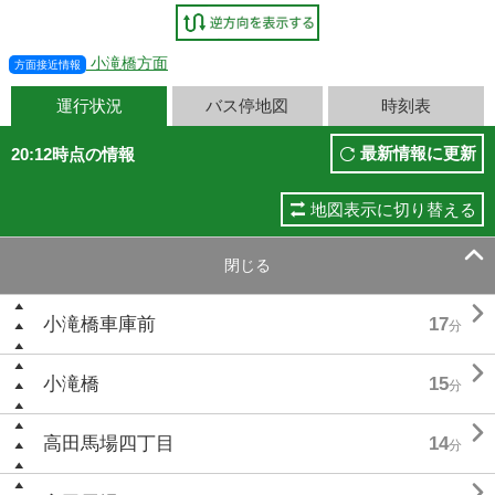
小滝橋方面
方面接近情報
運行状況
バス停地図
時刻表
最新情報に更新
20:12時点の情報
地図表示に切り替える

閉じる

小滝橋車庫前
17
分

小滝橋
15
分

高田馬場四丁目
14
分
